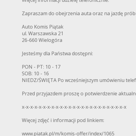
Zapraszam do obejrzenia auta oraz na jazdę prób
Auto Komis Piątak
ul. Warszawska 21
26-660 Wielogóra
Jesteśmy dla Państwa dostępni:
PON - PT: 10 - 17
SOB: 10 - 16
NIEDZ/ŚWIĘTA Po wcześniejszym umówieniu tele
Przed przyjazdem proszę o potwierdzenie aktualno
x-x-x-x-x-x-x-x-x-x-x-x-x-x-x-x-x-x-x-x-x-x-x-x-x
Więcej zdjęć i informacji pod linkiem:
www.piatak.pl/m/komis-offer/index/1065