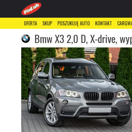
OFERTA
SKUP
POSZUKUJĘ AUTO
KONTAKT
CARGW
Bmw X3 2,0 D, X-drive, wyp