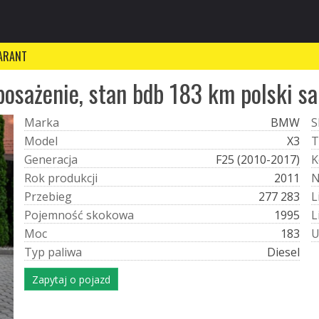
ARANT
osażenie, stan bdb 183 km polski sal
M
a
r
k
a
BMW
S
M
o
d
e
l
X3
T
G
e
n
e
r
a
c
j
a
F25 (2010-2017)
K
R
o
k
p
r
o
d
u
k
c
j
i
2011
P
r
z
e
b
i
e
g
277 283
L
P
o
j
e
m
n
o
ś
ć
s
k
o
k
o
w
a
1995
L
M
o
c
183
T
y
p
p
a
l
i
w
a
Diesel
Zapytaj o pojazd