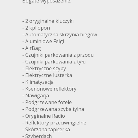
Bogate wyposażenie:
- 2 oryginalne kluczyki
- 2 kpl opon
- Automatyczna skrzynia biegów
- Aluminiowe Felgi
- AirBag
- Czujniki parkowania z przodu
- Czujniki parkowania z tyłu
- Elektryczne szyby
- Elektryczne lusterka
- Klimatyzacja
- Ksenonowe reflektory
- Nawigacja
- Podgrzewane fotele
- Podgrzewana szyba tylna
- Oryginalne Radio
- Reflektory przeciwmgielne
- Skórzana tapicerka
- Szyberdach