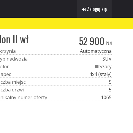
Zaloguj się
on II wł
52 900
PLN
k
r
z
y
n
i
a
Automatyczna
y
p
n
a
d
w
o
z
i
a
SUV
o
l
o
r
Szary
N
a
p
ę
d
4x4 (stały)
i
c
z
b
a
m
i
e
j
s
c
5
i
c
z
b
a
d
r
z
w
i
5
U
n
i
k
a
l
n
y
n
u
m
e
r
o
f
e
r
t
y
1065