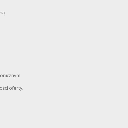
ną:
fonicznym
ści oferty.