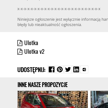
x-x-x-x-x-x-x-x-x-x-x-x-x-x-x-x-x-x-x-x-x-x-x-x-x
Niniejsze ogłoszenie jest wyłącznie informacją ha
błędy lub nieaktualność ogłoszenia.
Ulotka
Ulotka v2
UDOSTĘPNIJ:
INNE NASZE PROPOZYCJE