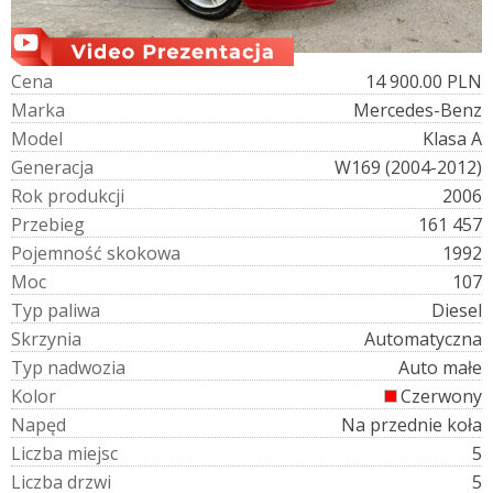
C
e
n
a
14 900.00 PLN
M
a
r
k
a
Mercedes-Benz
M
o
d
e
l
Klasa A
G
e
n
e
r
a
c
j
a
W169 (2004-2012)
R
o
k
p
r
o
d
u
k
c
j
i
2006
P
r
z
e
b
i
e
g
161 457
P
o
j
e
m
n
o
ś
ć
s
k
o
k
o
w
a
1992
M
o
c
107
T
y
p
p
a
l
i
w
a
Diesel
S
k
r
z
y
n
i
a
Automatyczna
T
y
p
n
a
d
w
o
z
i
a
Auto małe
K
o
l
o
r
Czerwony
N
a
p
ę
d
Na przednie koła
L
i
c
z
b
a
m
i
e
j
s
c
5
L
i
c
z
b
a
d
r
z
w
i
5