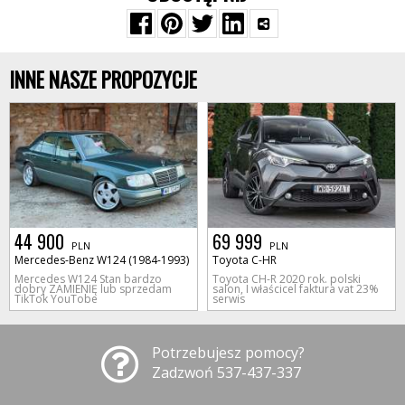
INNE NASZE PROPOZYCJE
44 900
69 999
PLN
PLN
Mercedes-Benz W124 (1984-1993)
Toyota C-HR
Mercedes W124 Stan bardzo
Toyota CH-R 2020 rok. polski
dobry ZAMIENIĘ lub sprzedam
salon, I właścicel faktura vat 23%
TikTok YouTobe
serwis
Potrzebujesz pomocy?
Zadzwoń 537-437-337