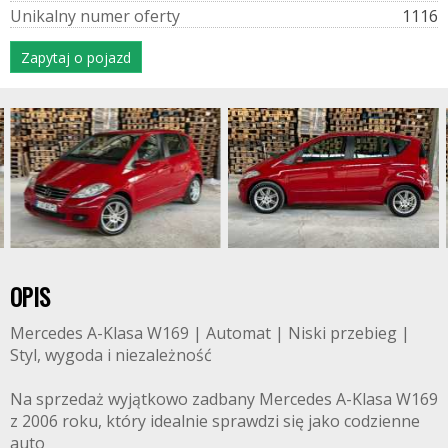
U
n
i
k
a
l
n
y
n
u
m
e
r
o
f
e
r
t
y
1116
Zapytaj o pojazd
OPIS
Mercedes A-Klasa W169 | Automat | Niski przebieg |
Styl, wygoda i niezależność
Na sprzedaż wyjątkowo zadbany Mercedes A-Klasa W169
z 2006 roku, który idealnie sprawdzi się jako codzienne
auto