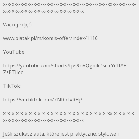
x-x-x-x-x-x-x-x-x-x-x-x-x-x-x-x-x-x-x-x-x-x-x-x-xx-x-x-x-x-x-
x-x-x-x-x-x-x-x-x-x-x-x-x-x-x-x-x-x-x
Więcej zdjęć:
www.piatak.pl/m/komis-offer/index/1116
YouTube:
https://youtube.com/shorts/tps9nRQgmlc?si=cYr1IAF-
ZzETIIec
TikTok:
https://vm.tiktok.com/ZNRpFvRHj/
x-x-x-x-x-x-x-x-x-x-x-x-x-x-x-x-x-x-x-x-x-x-x-x-xx-x-x-x-x-x-
x-x-x-x-x-x-x-x-x-x-x-x-x-x-x-x-x-x-x
Jeśli szukasz auta, które jest praktyczne, stylowe i